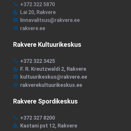
+372 322 5870

Lai 20, Rakvere

linnavalitsus@rakvere.ee

rakvere.ee

Rakvere Kultuurikeskus
+372 322 3425

F. R. Kreutzwaldi 2, Rakvere

kultuurikeskus@rakvere.ee

rakverekultuurikeskus.ee

Rakvere Spordikeskus
+372 327 8200

Kastani pst 12, Rakvere
