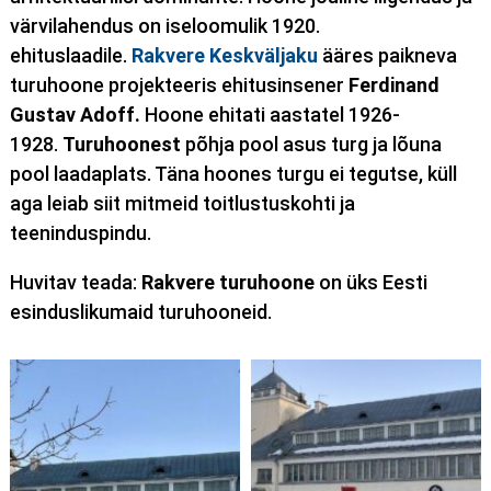
värvilahendus on iseloomulik 1920.
ehituslaadile.
Rakvere Keskväljaku
ääres paikneva
turuhoone projekteeris ehitusinsener
Ferdinand
Gustav Adoff.
Hoone ehitati aastatel 1926-
1928.
Turuhoonest
põhja pool asus turg ja lõuna
pool laadaplats. Täna hoones turgu ei tegutse, küll
aga leiab siit mitmeid toitlustuskohti ja
teeninduspindu.
Huvitav teada:
Rakvere turuhoone
on üks Eesti
esinduslikumaid turuhooneid.