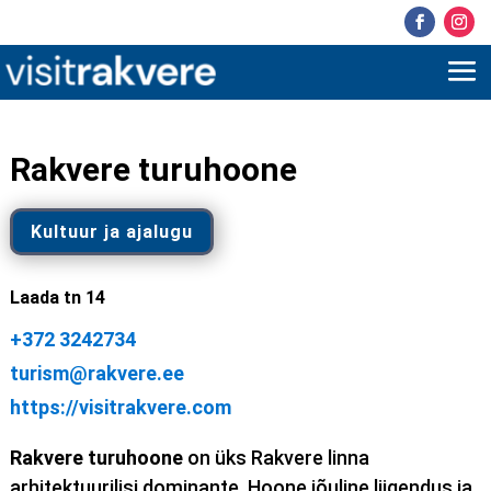
Rakvere turuhoone
Kultuur ja ajalugu
Laada tn 14
+372 3242734
turism@rakvere.ee
https://visitrakvere.com
Rakvere turuhoone
on üks Rakvere linna
arhitektuurilisi dominante. Hoone jõuline liigendus ja