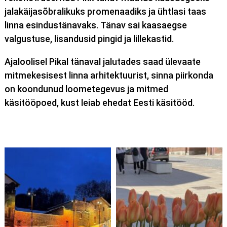
jalakäijasõbralikuks promenaadiks ja ühtlasi taas
linna esindustänavaks. Tänav sai kaasaegse
valgustuse, lisandusid pingid ja lillekastid.
Ajaloolisel Pikal tänaval jalutades saad ülevaate
mitmekesisest linna arhitektuurist, sinna piirkonda
on koondunud loometegevus ja mitmed
käsitööpoed, kust leiab ehedat Eesti käsitööd.