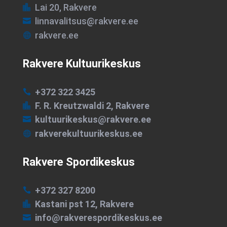
Lai 20, Rakvere

linnavalitsus@rakvere.ee

rakvere.ee

Rakvere Kultuurikeskus
+372 322 3425

F. R. Kreutzwaldi 2, Rakvere

kultuurikeskus@rakvere.ee

rakverekultuurikeskus.ee

Rakvere Spordikeskus
+372 327 8200

Kastani pst 12, Rakvere

info@rakverespordikeskus.ee
