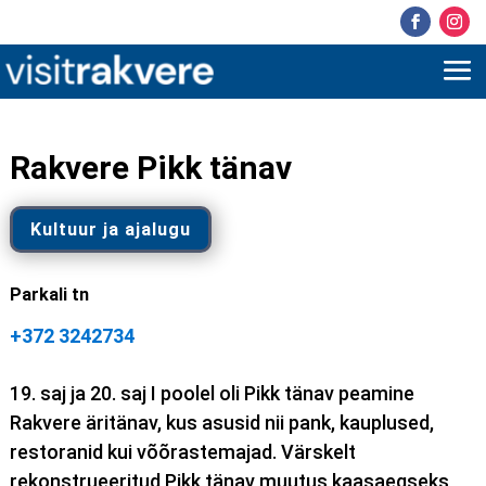
Rakvere Pikk tänav
Kultuur ja ajalugu
Parkali tn
+372 3242734
19. saj ja 20. saj I poolel oli Pikk tänav peamine
Rakvere äritänav, kus asusid nii pank, kauplused,
restoranid kui võõrastemajad. Värskelt
rekonstrueeritud Pikk tänav muutus kaasaegseks