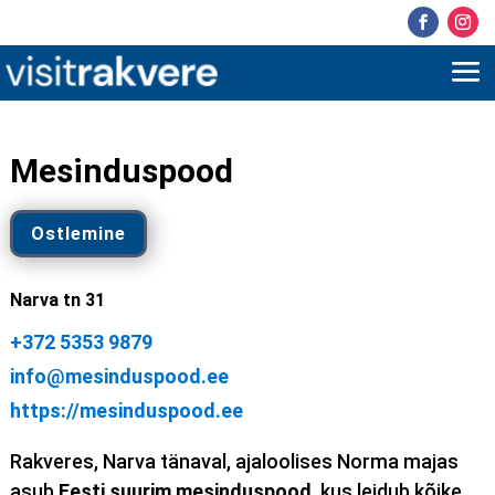
Mesinduspood
Ostlemine
Narva tn 31
+372 5353 9879
info@mesinduspood.ee
https://mesinduspood.ee
Rakveres, Narva tänaval, ajaloolises Norma majas
asub
Eesti suurim mesinduspood
, kus leidub kõike,