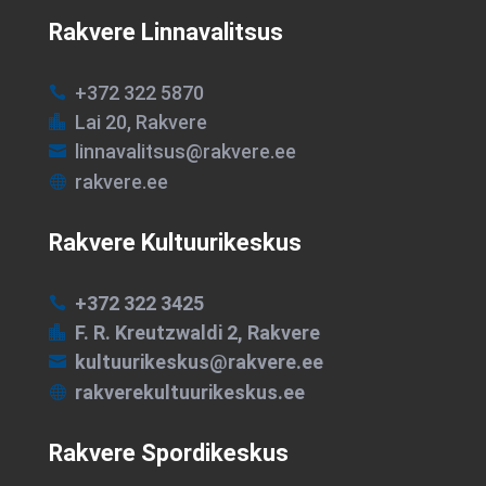
Rakvere Linnavalitsus
+372 322 5870

Lai 20, Rakvere

linnavalitsus@rakvere.ee

rakvere.ee

Rakvere Kultuurikeskus
+372 322 3425

F. R. Kreutzwaldi 2, Rakvere

kultuurikeskus@rakvere.ee

rakverekultuurikeskus.ee

Rakvere Spordikeskus