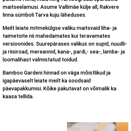
maitseelamusi. Asume Vallimäe külje all, Rakvere
linna sümboli Tarva kuju läheduses.
Meilt leiate mitmekülgse valiku maitsvaid liha- ja
taimetoite nii mahedamates kui teravamates
versioonides. Suurepärases valikus on supid, nuudli-
ja riisiroad, mereannid, kana-, pardi,- sea-, lamba- ja
loomalihast valmistatud toidud.
Bamboo Gardeni hinnad on väga mõistlikud ja
igapäevaselt leiate meilt ka soodsaid
päevapakkumisi. Kõike pakutavat on võimalik ka
kaasa tellida.