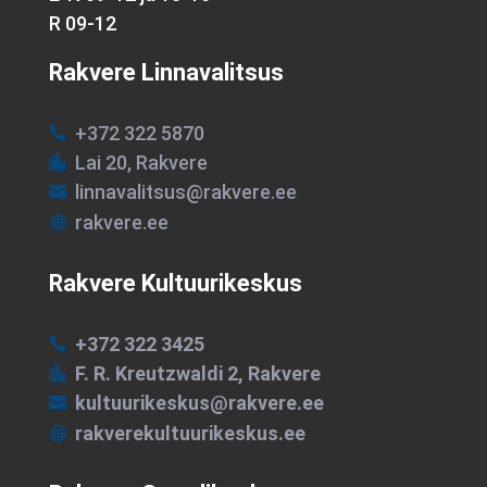
R 09-12
Rakvere Linnavalitsus
+372 322 5870

Lai 20, Rakvere

linnavalitsus@rakvere.ee

rakvere.ee

Rakvere Kultuurikeskus
+372 322 3425

F. R. Kreutzwaldi 2, Rakvere

kultuurikeskus@rakvere.ee

rakverekultuurikeskus.ee
