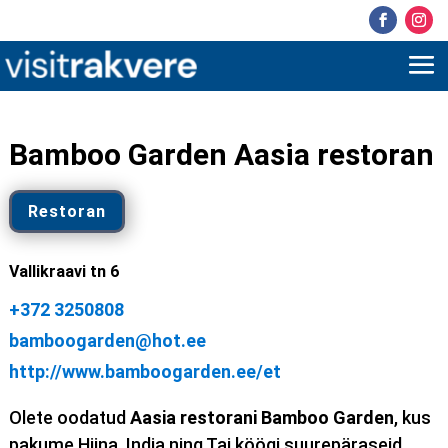
Bamboo Garden Aasia restoran
Restoran
Vallikraavi tn 6
+372 3250808
bamboogarden@hot.ee
http://www.bamboogarden.ee/et
Olete oodatud
Aasia restorani Bamboo Garden
, kus
pakume Hiina, India ning Tai köögi suurepäraseid