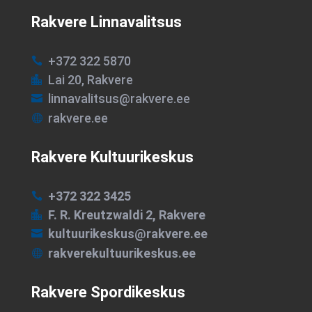
Rakvere Linnavalitsus
+372 322 5870

Lai 20, Rakvere

linnavalitsus@rakvere.ee

rakvere.ee

Rakvere Kultuurikeskus
+372 322 3425

F. R. Kreutzwaldi 2, Rakvere

kultuurikeskus@rakvere.ee

rakverekultuurikeskus.ee

Rakvere Spordikeskus