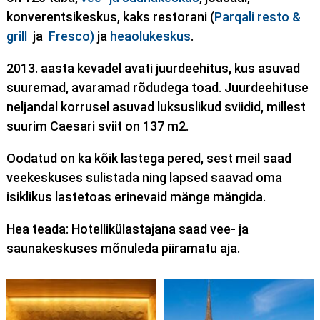
konverentsikeskus, kaks restorani (
Parqali resto &
grill
ja
Fresco)
ja
heaolukeskus
.
2013. aasta kevadel avati juurdeehitus, kus asuvad
suuremad, avaramad rõdudega toad. Juurdeehituse
neljandal korrusel asuvad luksuslikud sviidid, millest
suurim Caesari sviit on 137 m2.
Oodatud on ka kõik lastega pered, sest meil saad
veekeskuses sulistada ning lapsed saavad oma
isiklikus lastetoas erinevaid mänge mängida.
Hea teada: Hotellikülastajana saad vee- ja
saunakeskuses mõnuleda piiramatu aja.