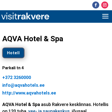
AQVA Hotel & Spa
Hotell
Parkali tn 4
+372 3260000
info@aqvahotels.ee
http://www.aqvahotels.ee
AQVA Hotel & Spa
asub Rakvere kesklinnas. Hotellis
on 120 tuba,
vee- ja saunakeskus
, jõusaal,