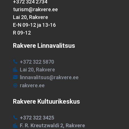
+372 324 2734
turism@rakvere.ee
Lai 20, Rakvere
E-N 09-12 ja 13-16
R 09-12
Rakvere Linnavalitsus
+372 322 5870

Lai 20, Rakvere

linnavalitsus@rakvere.ee

rakvere.ee

Rakvere Kultuurikeskus
+372 322 3425

F. R. Kreutzwaldi 2, Rakvere
