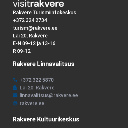
Rakvere Turismiinfokeskus
+372 324 2734
turism@rakvere.ee
Lai 20, Rakvere
E-N 09-12 ja 13-16
R 09-12
Rakvere Linnavalitsus
+372 322 5870

Lai 20, Rakvere

linnavalitsus@rakvere.ee

rakvere.ee

Rakvere Kultuurikeskus