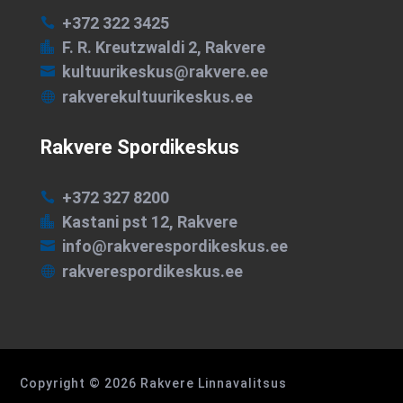
+372 322 3425

F. R. Kreutzwaldi 2, Rakvere

kultuurikeskus@rakvere.ee

rakverekultuurikeskus.ee

Rakvere Spordikeskus
+372 327 8200

Kastani pst 12, Rakvere

info@rakverespordikeskus.ee

rakverespordikeskus.ee

Copyright © 2026 Rakvere Linnavalitsus