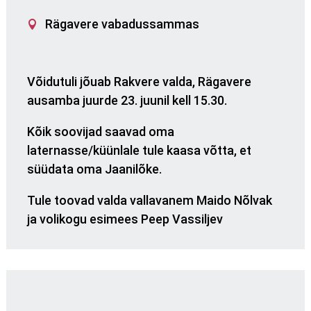
Rägavere vabadussammas
Võidutuli jõuab
Rakvere
valda, Rägavere
ausamba juurde 23. juunil kell 15.30.
Kõik soovijad saavad oma
laternasse/küünlale tule kaasa võtta, et
süüdata oma Jaanilõke.
Tule toovad valda vallavanem Maido Nõlvak
ja volikogu esimees Peep Vassiljev