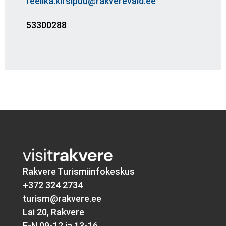
reelika.kirsipuu@rakverevald.ee
53300288
Rakvere Turismiinfokeskus
+372 324 2734
turism@rakvere.ee
Lai 20, Rakvere
E-N 09-12 ja 13-16