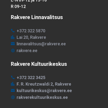
R 09-12
Rakvere Linnavalitsus
+372 322 5870

Lai 20, Rakvere

linnavalitsus@rakvere.ee

rakvere.ee

Rakvere Kultuurikeskus
+372 322 3425

F. R. Kreutzwaldi 2, Rakvere

kultuurikeskus@rakvere.ee

rakverekultuurikeskus.ee
