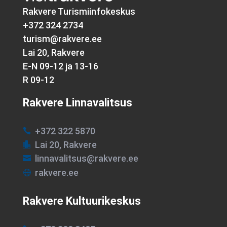
Rakvere Turismiinfokeskus
+372 324 2734
turism@rakvere.ee
Lai 20, Rakvere
E-N 09-12 ja 13-16
R 09-12
Rakvere Linnavalitsus
+372 322 5870

Lai 20, Rakvere

linnavalitsus@rakvere.ee

rakvere.ee

Rakvere Kultuurikeskus