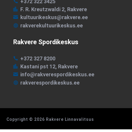
+372 322 3425

F. R. Kreutzwaldi 2, Rakvere

kultuurikeskus@rakvere.ee

rakverekultuurikeskus.ee

Rakvere Spordikeskus
+372 327 8200

Kastani pst 12, Rakvere

info@rakverespordikeskus.ee

rakverespordikeskus.ee

Copyright © 2026 Rakvere Linnavalitsus