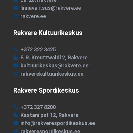
linnavalitsus@rakvere.ee

rakvere.ee

Rakvere Kultuurikeskus
+372 322 3425

F. R. Kreutzwaldi 2, Rakvere

kultuurikeskus@rakvere.ee

rakverekultuurikeskus.ee

Rakvere Spordikeskus
+372 327 8200

Kastani pst 12, Rakvere

info@rakverespordikeskus.ee

rakverespordikeskus.ee
