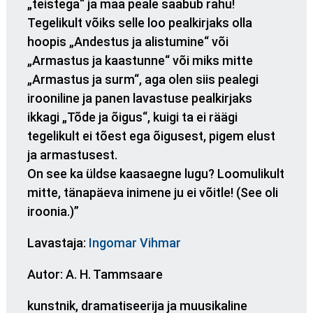
„teistega“ ja maa peale saabub rahu!
Tegelikult võiks selle loo pealkirjaks olla
hoopis „Andestus ja alistumine“ või
„Armastus ja kaastunne“ või miks mitte
„Armastus ja surm“, aga olen siis pealegi
irooniline ja panen lavastuse pealkirjaks
ikkagi „Tõde ja õigus“, kuigi ta ei räägi
tegelikult ei tõest ega õigusest, pigem elust
ja armastusest.
On see ka üldse kaasaegne lugu? Loomulikult
mitte, tänapäeva inimene ju ei võitle! (See oli
iroonia.)”
Lavastaja:
Ingomar Vihmar
Autor: A. H. Tammsaare
kunstnik, dramatiseerija ja muusikaline