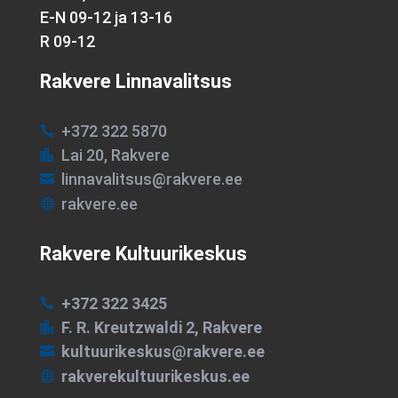
E-N 09-12 ja 13-16
R 09-12
Rakvere Linnavalitsus
+372 322 5870

Lai 20, Rakvere

linnavalitsus@rakvere.ee

rakvere.ee

Rakvere Kultuurikeskus
+372 322 3425

F. R. Kreutzwaldi 2, Rakvere

kultuurikeskus@rakvere.ee

rakverekultuurikeskus.ee
