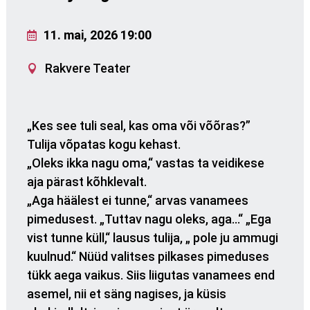
11. mai, 2026 19:00
Rakvere Teater
„Kes see tuli seal, kas oma või võõras?”
Tulija võpatas kogu kehast.
„Oleks ikka nagu oma,“ vastas ta veidikese
aja pärast kõhklevalt.
„Aga häälest ei tunne,“ arvas vanamees
pimedusest. „Tuttav nagu oleks, aga…“ „Ega
vist tunne küll,“ lausus tulija, „ pole ju ammugi
kuulnud.“ Nüüd valitses pilkases pimeduses
tükk aega vaikus. Siis liigutas vanamees end
asemel, nii et säng nagises, ja küsis