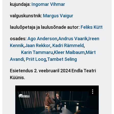
kujundaja:
Ingomar Vihmar
valguskunstnik:
Margus Vaigur
lauluõpetaja ja laulusõnade autor:
Feliks Kütt
osades:
Ago Anderson
,
Andrus Vaarik
,
Ireen
Kennik
,
Jaan Rekkor
,
Kadri Rämmeld
,
Karin Tammaru
,
Kleer Maibaum
,
Märt
Avandi
,
Priit Loog
,
Tambet Seling
Esietendus 2. veebruaril 2024 Endla Teatri
Küünis.