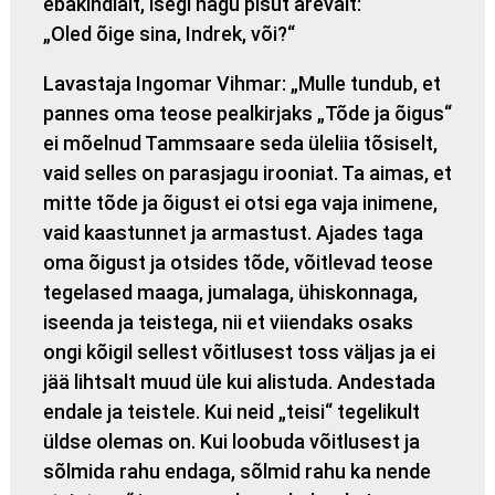
ebakindlalt, isegi nagu pisut ärevalt:
„Oled õige sina, Indrek, või?“
Lavastaja Ingomar Vihmar: „Mulle tundub, et
pannes oma teose pealkirjaks „Tõde ja õigus“
ei mõelnud Tammsaare seda üleliia tõsiselt,
vaid selles on parasjagu irooniat. Ta aimas, et
mitte tõde ja õigust ei otsi ega vaja inimene,
vaid kaastunnet ja armastust. Ajades taga
oma õigust ja otsides tõde, võitlevad teose
tegelased maaga, jumalaga, ühiskonnaga,
iseenda ja teistega, nii et viiendaks osaks
ongi kõigil sellest võitlusest toss väljas ja ei
jää lihtsalt muud üle kui alistuda. Andestada
endale ja teistele. Kui neid „teisi“ tegelikult
üldse olemas on. Kui loobuda võitlusest ja
sõlmida rahu endaga, sõlmid rahu ka nende