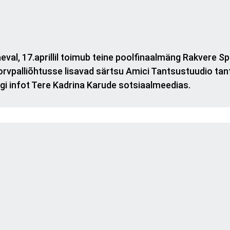
l, 17.aprillil toimub teine poolfinaalmäng Rakvere S
Korvpalliõhtusse lisavad särtsu Amici Tantsustuudio tan
gi infot Tere Kadrina Karude sotsiaalmeedias.