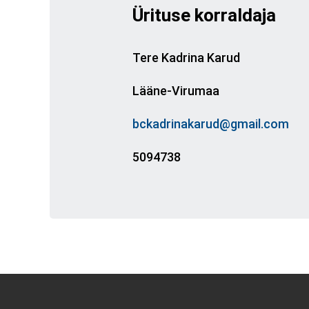
Ürituse korraldaja
Tere Kadrina Karud
Lääne-Virumaa
bckadrinakarud@gmail.com
5094738