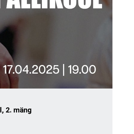
l, 2. mäng