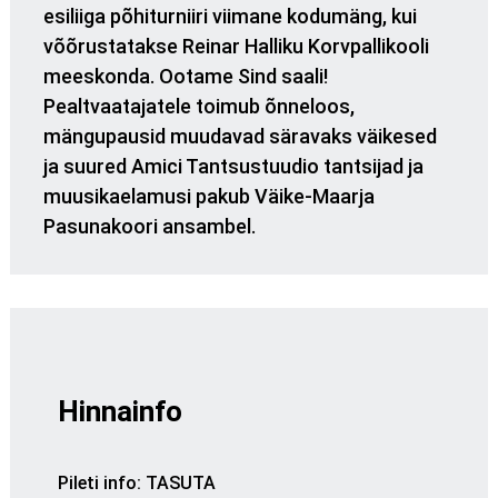
esiliiga põhiturniiri viimane kodumäng, kui
võõrustatakse Reinar Halliku Korvpallikooli
meeskonda. Ootame Sind saali!
Pealtvaatajatele toimub õnneloos,
mängupausid muudavad säravaks väikesed
ja suured Amici Tantsustuudio tantsijad ja
muusikaelamusi pakub Väike-Maarja
Pasunakoori ansambel.
Hinnainfo
Pileti info
:
TASUTA