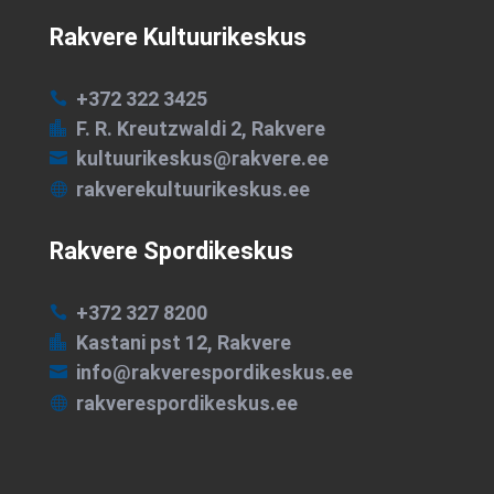
Rakvere Kultuurikeskus
+372 322 3425

F. R. Kreutzwaldi 2, Rakvere

kultuurikeskus@rakvere.ee

rakverekultuurikeskus.ee

Rakvere Spordikeskus
+372 327 8200

Kastani pst 12, Rakvere

info@rakverespordikeskus.ee

rakverespordikeskus.ee
