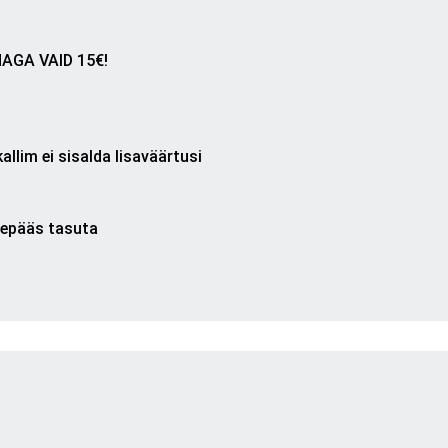
AGA VAID 15€!
allim ei sisalda lisaväärtusi
ssepääs tasuta