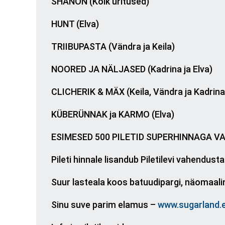
SHANON (Kõik üritused)
HUNT (Elva)
TRIIBUPASTA (Vändra ja Keila)
NOORED JA NÄLJASED (Kadrina ja Elva)
CLICHERIK & MÄX (Keila, Vändra ja Kadrina
KÜBERÜNNAK ja KARMO (Elva)
ESIMESED 500 PILETID SUPERHINNAGA VAI
Pileti hinnale lisandub Piletilevi vahendust
Suur lasteala koos batuudipargi, näomaali
Sinu suve parim elamus –
www.sugarland.