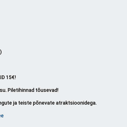
)
D 15€!
asu. Piletihinnad tõusevad!
ngute ja teiste põnevate atraktsioonidega.
ee