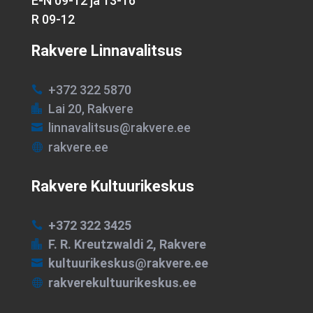
E-N 09-12 ja 13-16
R 09-12
Rakvere Linnavalitsus
+372 322 5870

Lai 20, Rakvere

linnavalitsus@rakvere.ee

rakvere.ee

Rakvere Kultuurikeskus
+372 322 3425

F. R. Kreutzwaldi 2, Rakvere

kultuurikeskus@rakvere.ee

rakverekultuurikeskus.ee
