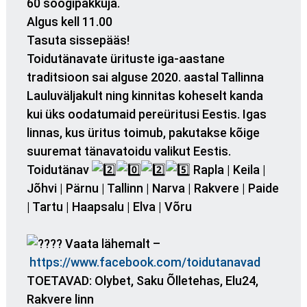
60 söögipakkuja.
Algus kell 11.00
Tasuta sissepääs!
Toidutänavate ürituste iga-aastane
traditsioon sai alguse 2020. aastal Tallinna
Lauluväljakult ning kinnitas koheselt kanda
kui üks oodatumaid pereüritusi Eestis. Igas
linnas, kus üritus toimub, pakutakse kõige
suuremat tänavatoidu valikut Eestis.
Toidutänav
Rapla | Keila |
Jõhvi | Pärnu | Tallinn | Narva | Rakvere | Paide
| Tartu | Haapsalu | Elva | Võru
Vaata lähemalt –
https://www.facebook.com/toidutanavad
TOETAVAD: Olybet, Saku Õlletehas, Elu24,
Rakvere linn