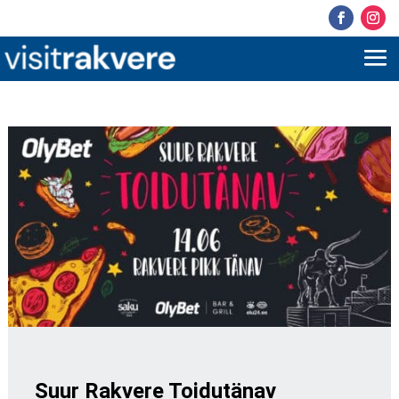
Suur Rakvere Toidutänav