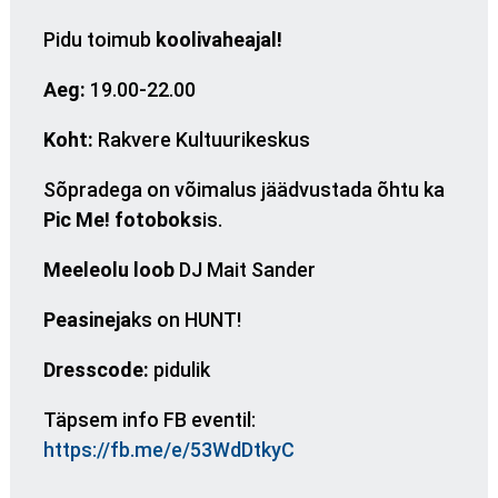
Pidu toimub
koolivaheajal!
Aeg:
19.00-22.00
Koht:
Rakvere
Kultuurikeskus
Sõpradega on võimalus jäädvustada õhtu ka
Pic Me! fotoboks
is.
Meeleolu loob
DJ Mait Sander
Peasineja
ks on HUNT!
Dresscode:
pidulik
Täpsem info FB eventil:
https://fb.me/e/53WdDtkyC