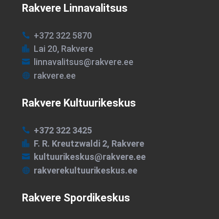
Rakvere Linnavalitsus
+372 322 5870

Lai 20, Rakvere

linnavalitsus@rakvere.ee

rakvere.ee

Rakvere Kultuurikeskus
+372 322 3425

F. R. Kreutzwaldi 2, Rakvere

kultuurikeskus@rakvere.ee

rakverekultuurikeskus.ee

Rakvere Spordikeskus