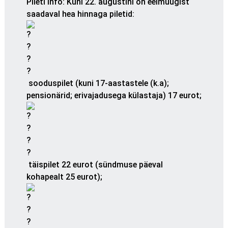
Pileti info
:
Kuni 22. augustini on eelmüügist
saadaval hea hinnaga piletid:
sooduspilet (kuni 17-aastastele (k.a);
pensionärid; erivajadusega külastaja) 17 eurot;
täispilet 22 eurot (sündmuse päeval
kohapealt 25 eurot);