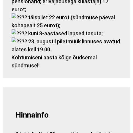
pensionärid; erivajadusega külastaja) 17
eurot;
täispilet 22 eurot (sündmuse päeval
kohapealt 25 eurot);
kuni 8-aastased lapsed tasuta;
23. augustil piletmüük linnuses avatud
alates kell 19.00.
Kohtumiseni aasta kõige õudsemal
sündmusel!
Hinnainfo