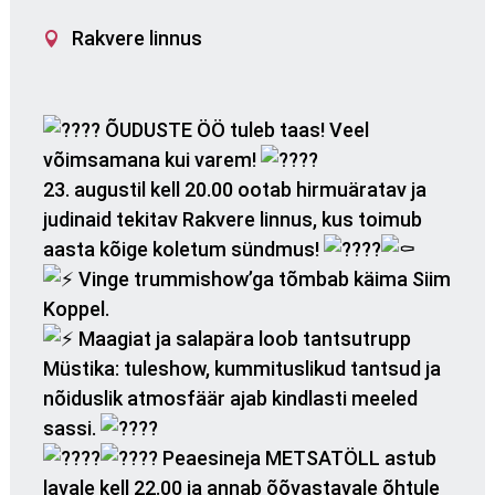
Rakvere linnus
ÕUDUSTE ÖÖ tuleb taas! Veel
võimsamana kui varem!
23. augustil kell 20.00 ootab hirmuäratav ja
judinaid tekitav
Rakvere
linnus, kus toimub
aasta kõige koletum sündmus!
Vinge trummishow’ga tõmbab käima Siim
Koppel.
Maagiat ja salapära loob tantsutrupp
Müstika: tuleshow, kummituslikud tantsud ja
nõiduslik atmosfäär ajab kindlasti meeled
sassi.
Peaesineja METSATÖLL astub
lavale kell 22.00 ja annab õõvastavale õhtule