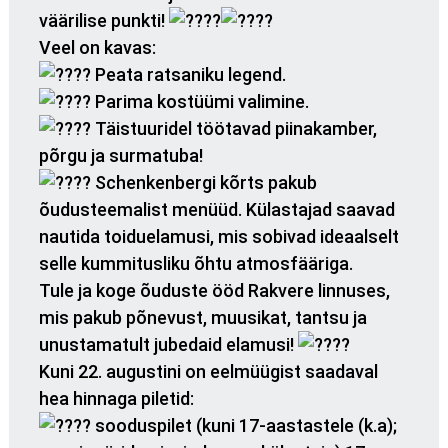
väärilise punkti!
Veel on kavas:
Peata ratsaniku legend.
Parima kostüümi valimine.
Täistuuridel töötavad piinakamber,
põrgu ja surmatuba!
Schenkenbergi kõrts pakub
õudusteemalist menüüd. Külastajad saavad
nautida toiduelamusi, mis sobivad ideaalselt
selle kummitusliku õhtu atmosfääriga.
Tule ja koge õuduste ööd
Rakvere
linnuses,
mis pakub põnevust, muusikat, tantsu ja
unustamatult jubedaid elamusi!
Kuni 22. augustini on eelmüügist saadaval
hea hinnaga piletid:
sooduspilet (kuni 17-aastastele (k.a);