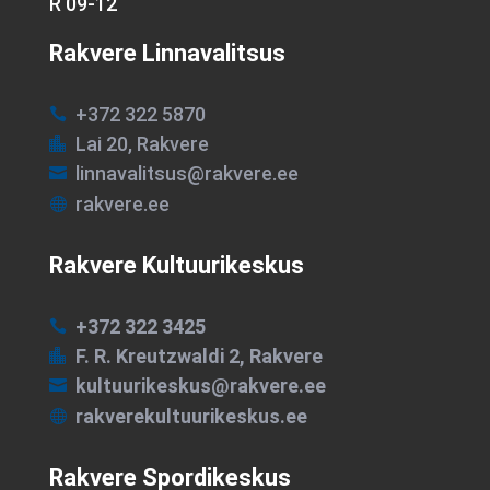
R 09-12
Rakvere Linnavalitsus
+372 322 5870

Lai 20, Rakvere

linnavalitsus@rakvere.ee

rakvere.ee

Rakvere Kultuurikeskus
+372 322 3425

F. R. Kreutzwaldi 2, Rakvere

kultuurikeskus@rakvere.ee

rakverekultuurikeskus.ee

Rakvere Spordikeskus