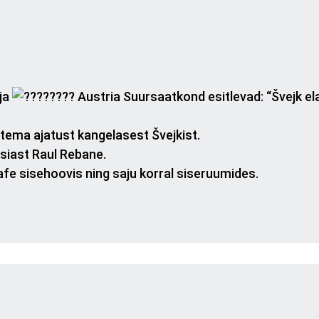
ja
Austria Suursaatkond esitlevad: “Švejk el
 tema ajatust kangelasest Švejkist.
usiast Raul Rebane.
fe sisehoovis ning saju korral siseruumides.