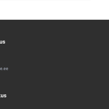
sus
e.ee
kus