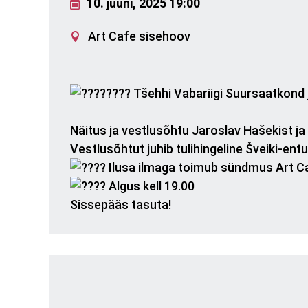
10. juuni, 2025 19:00
Art Cafe sisehoov
Tšehhi Vabariigi Suursaatkond 
Näitus ja vestlusõhtu Jaroslav Hašekist ja
Vestlusõhtut juhib tulihingeline Šveiki-ent
Ilusa ilmaga toimub sündmus Art Ca
Algus kell 19.00
Sissepääs tasuta!