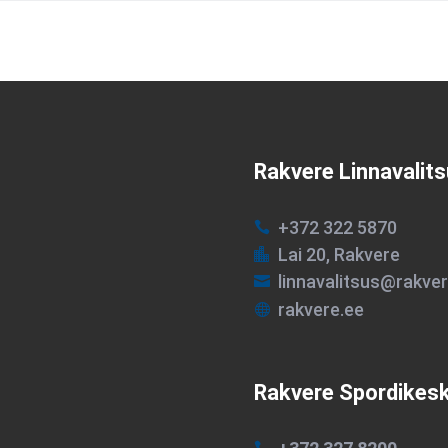
Rakvere Linnavalit
+372 322 5870

Lai 20, Rakvere

linnavalitsus@rakver

rakvere.ee

Rakvere Spordikes
