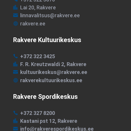
Lai 20, Rakvere

linnavalitsus@rakvere.ee

rakvere.ee

Rakvere Kultuurikeskus
+372 322 3425

F. R. Kreutzwaldi 2, Rakvere

kultuurikeskus@rakvere.ee

rakverekultuurikeskus.ee

Rakvere Spordikeskus
+372 327 8200

Kastani pst 12, Rakvere

info@rakverespordikeskus.ee
