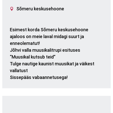
Sõmeru keskusehoone
Esimest korda Sõmeru keskusehoone
ajaloos on meie laval midagi suurt ja
enneolematut!
Jõhvi valla muusikalitrupi esituses
“Muusikal kutsub teid”
Tulge nautige kaunist muusikat ja väikest
vallatust
Sissepääs vabaannetusega!