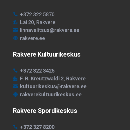
+372 322 5870

Lai 20, Rakvere

linnavalitsus@rakvere.ee

rakvere.ee

Rakvere Kultuurikeskus
+372 322 3425

F. R. Kreutzwaldi 2, Rakvere

kultuurikeskus@rakvere.ee

rakverekultuurikeskus.ee

Rakvere Spordikeskus
+372 327 8200
