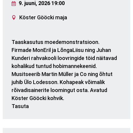
9. juuni, 2026 19:00
Köster Gööcki maja
Taaskasutus moedemonstratsioon.
Firmade MonEril ja LõngaLiisu ning Juhan
Kunderi rahvakooli loovringide töid näitavad
kohalikud tuntud hobimannekeenid.
Musitseerib Martin Müller ja Co ning õhtut
juhib Ülo Lodesson. Kohapeak võimalik
rõivadisainerite loomingut osta. Avatud
Köster Gööcki kohvik.
Tasuta