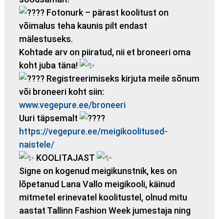
Fotonurk – pärast koolitust on
võimalus teha kaunis pilt endast
mälestuseks.
Kohtade arv on piiratud, nii et broneeri oma
koht juba täna!
Registreerimiseks kirjuta meile sõnum
või broneeri koht siin:
www.vegepure.ee/broneeri
Uuri täpsemalt
https://vegepure.ee/meigikoolitused-
naistele/
KOOLITAJAST
Signe on kogenud meigikunstnik, kes on
lõpetanud Lana Vallo meigikooli, käinud
mitmetel erinevatel koolitustel, olnud mitu
aastat Tallinn Fashion Week jumestaja ning