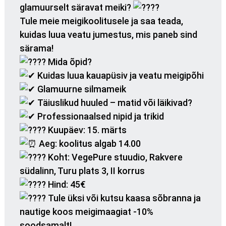
glamuurselt säravat meiki?
Tule meie meigikoolitusele ja saa teada,
kuidas luua veatu jumestus, mis paneb sind
särama!
Mida õpid?
Kuidas luua kauapüsiv ja veatu meigipõhi
Glamuurne silmameik
Täiuslikud huuled – matid või läikivad?
Professionaalsed nipid ja trikid
Kuupäev: 15. märts
Aeg: koolitus algab 14.00
Koht: VegePure stuudio, Rakvere
südalinn, Turu plats 3, II korrus
Hind: 45€
Tule üksi või kutsu kaasa sõbranna ja
nautige koos meigimaagiat -10%
soodsamalt!