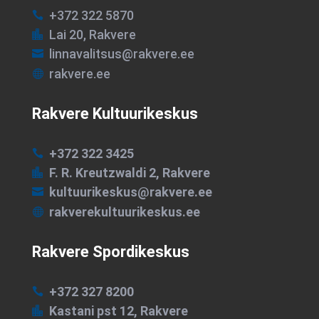
+372 322 5870

Lai 20, Rakvere

linnavalitsus@rakvere.ee

rakvere.ee

Rakvere Kultuurikeskus
+372 322 3425

F. R. Kreutzwaldi 2, Rakvere

kultuurikeskus@rakvere.ee

rakverekultuurikeskus.ee

Rakvere Spordikeskus
+372 327 8200

Kastani pst 12, Rakvere
