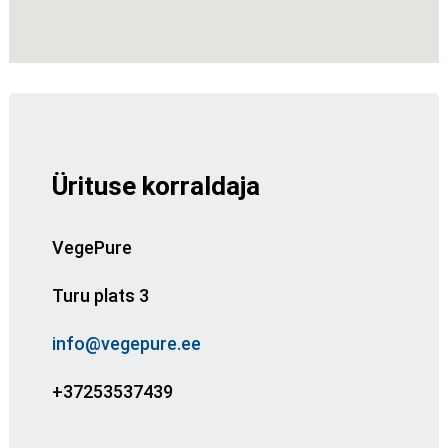
Ürituse korraldaja
VegePure
Turu plats 3
info@vegepure.ee
+37253537439