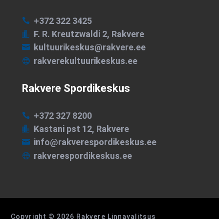
+372 322 3425

F. R. Kreutzwaldi 2, Rakvere

kultuurikeskus@rakvere.ee

rakverekultuurikeskus.ee

Rakvere Spordikeskus
+372 327 8200

Kastani pst 12, Rakvere

info@rakverespordikeskus.ee

rakverespordikeskus.ee

Copyright © 2026 Rakvere Linnavalitsus