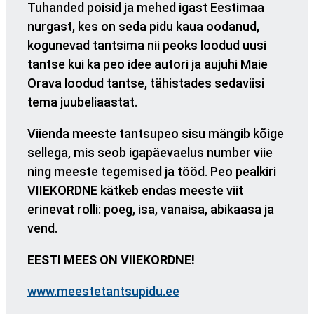
Tuhanded poisid ja mehed igast Eestimaa
nurgast, kes on seda pidu kaua oodanud,
kogunevad tantsima nii peoks loodud uusi
tantse kui ka peo idee autori ja aujuhi Maie
Orava loodud tantse, tähistades sedaviisi
tema juubeliaastat.
Viienda meeste tantsupeo sisu mängib kõige
sellega, mis seob igapäevaelus number viie
ning meeste tegemised ja tööd. Peo pealkiri
VIIEKORDNE kätkeb endas meeste viit
erinevat rolli: poeg, isa, vanaisa, abikaasa ja
vend.
EESTI MEES ON VIIEKORDNE!
www.meestetantsupidu.ee