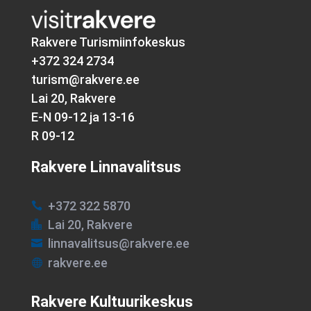
Rakvere Turismiinfokeskus
+372 324 2734
turism@rakvere.ee
Lai 20, Rakvere
E-N 09-12 ja 13-16
R 09-12
Rakvere Linnavalitsus
+372 322 5870

Lai 20, Rakvere

linnavalitsus@rakvere.ee

rakvere.ee

Rakvere Kultuurikeskus