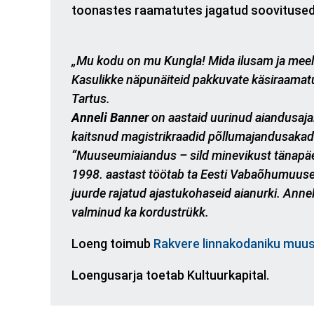
toonastes raamatutes jagatud soovitused o
„Mu kodu on mu Kungla! Mida ilusam ja meel
Kasulikke näpunäiteid pakkuvate käsiraamatut
Tartus.
Anneli Banner
on aastaid uurinud aiandusaja
kaitsnud magistrikraadid põllumajandusakadeem
“Muuseumiaiandus – sild minevikust tänapä
1998. aastast töötab ta Eesti Vabaõhumuuseu
juurde rajatud ajastukohaseid aianurki. Annel
valminud ka kordustrükk.
Loeng toimub
Rakvere linnakodaniku mu
Loengusarja toetab Kultuurkapital.