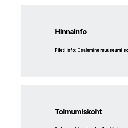
Hinnainfo
Pileti info
:
Osalemine
muuseumi soo
Toimumiskoht