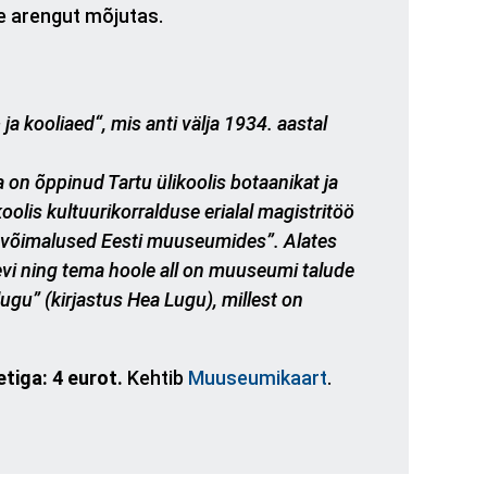
e arengut mõjutas.
 kooliaed“, mis anti välja 1934. aastal
on õppinud Tartu ülikoolis botaanikat ja
olis kultuurikorralduse erialal magistritöö
 võimalused Eesti muuseumides”. Alates
vi ning tema hoole all on muuseumi talude
ugu” (kirjastus Hea Lugu), millest on
tiga: 4 eurot.
Kehtib
Muuseumikaart
.