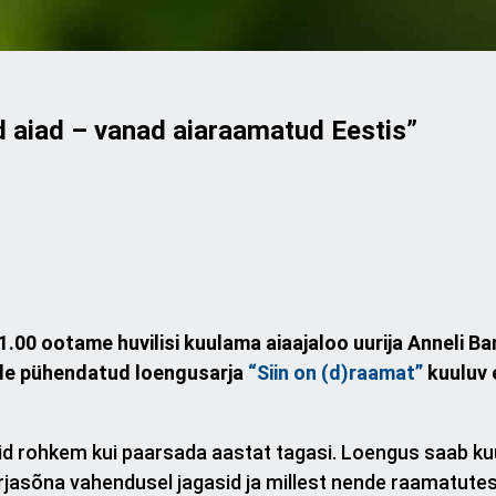
d aiad – vanad aiaraamatud Eestis”
1.00 ootame huvilisi kuulama aiaajaloo uurija Anneli Ba
ale pühendatud loengusarja
“Siin on (d)raamat”
kuuluv
d rohkem kui paarsada aastat tagasi. Loengus saab ku
rjasõna vahendusel jagasid ja millest nende raamatutes