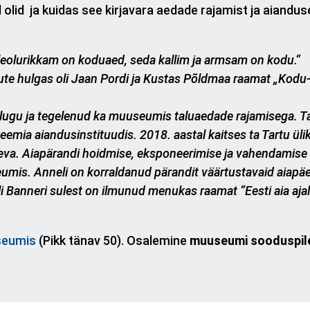
lid ja kuidas see kirjavara aedade rajamist ja aiandus
eolurikkam on koduaed, seda kallim ja armsam on kodu.“
e hulgas oli Jaan Pordi ja Kustas Põldmaa raamat „Kodu- ja
lugu ja tegelenud ka muuseumis taluaedade rajamisega. Ta 
ia aiandusinstituudis. 2018. aastal kaitses ta Tartu üliko
eva. Aiapärandi hoidmise, eksponeerimise ja vahendamise
mis. Anneli on korraldanud pärandit väärtustavaid aiapäe
i Banneri sulest on ilmunud menukas raamat “Eesti aia ajal
useumis
(Pikk tänav 50). Osalemine
muuseumi sooduspile