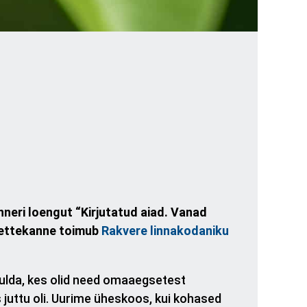
nneri loengut “Kirjutatud aiad. Vanad
 ettekanne toimub
Rakvere linnakodaniku
ulda, kes olid need omaaegsetest
 juttu oli. Uurime üheskoos, kui kohased