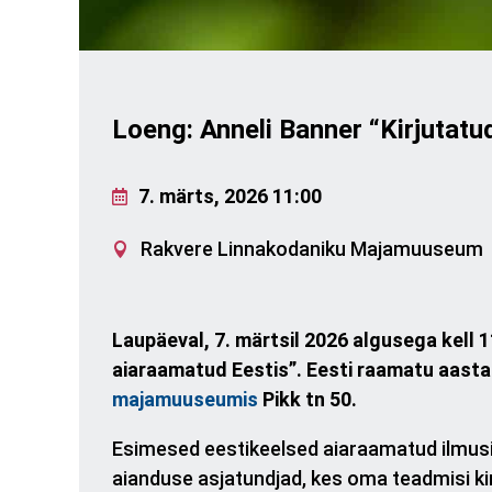
Loeng: Anneli Banner “Kirjutatu
7. märts, 2026 11:00
Rakvere Linnakodaniku Majamuuseum
Laupäeval, 7. märtsil 2026 algusega kell 1
aiaraamatud Eestis”. Eesti raamatu aast
majamuuseumis
Pikk tn 50.
Esimesed eestikeelsed aiaraamatud ilmusi
aianduse asjatundjad, kes oma teadmisi ki