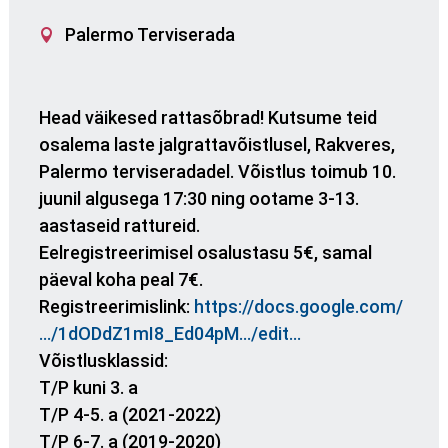
Palermo Terviserada
Head väikesed rattasõbrad! Kutsume teid
osalema laste jalgrattavõistlusel, Rakveres,
Palermo terviseradadel. Võistlus toimub 10.
juunil algusega 17:30 ning ootame 3-13.
aastaseid rattureid.
Eelregistreerimisel osalustasu 5€, samal
päeval koha peal 7€.
Registreerimislink:
https://docs.google.com/
…/1dODdZ1mI8_Ed04pM…/edit…
Võistlusklassid:
T/P kuni 3. a
T/P 4-5. a (2021-2022)
T/P 6-7. a (2019-2020)