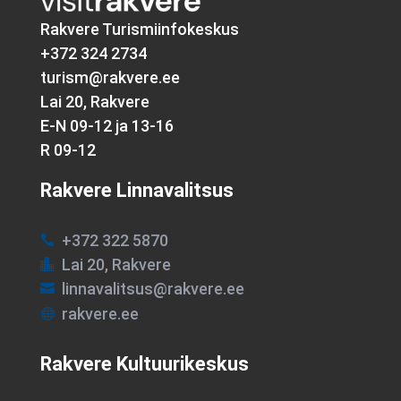
Rakvere Turismiinfokeskus
+372 324 2734
turism@rakvere.ee
Lai 20, Rakvere
E-N 09-12 ja 13-16
R 09-12
Rakvere Linnavalitsus
+372 322 5870

Lai 20, Rakvere

linnavalitsus@rakvere.ee

rakvere.ee

Rakvere Kultuurikeskus