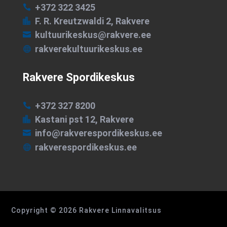
+372 322 3425

F. R. Kreutzwaldi 2, Rakvere

kultuurikeskus@rakvere.ee

rakverekultuurikeskus.ee

Rakvere Spordikeskus
+372 327 8200

Kastani pst 12, Rakvere

info@rakverespordikeskus.ee

rakverespordikeskus.ee

Copyright © 2026 Rakvere Linnavalitsus