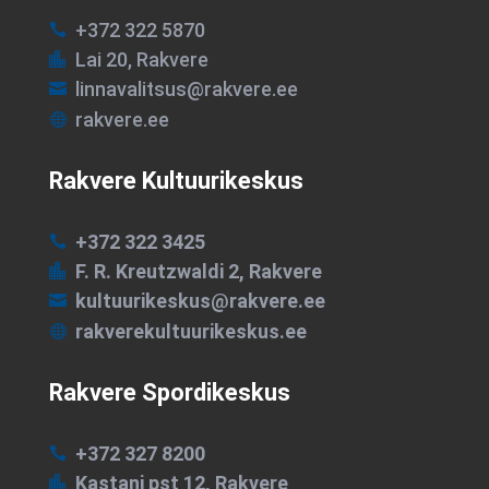
+372 322 5870

Lai 20, Rakvere

linnavalitsus@rakvere.ee

rakvere.ee

Rakvere Kultuurikeskus
+372 322 3425

F. R. Kreutzwaldi 2, Rakvere

kultuurikeskus@rakvere.ee

rakverekultuurikeskus.ee

Rakvere Spordikeskus
+372 327 8200

Kastani pst 12, Rakvere
