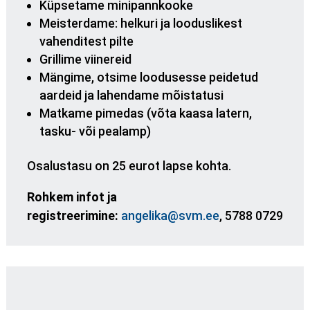
Küpsetame minipannkooke
Meisterdame: helkuri ja looduslikest
vahenditest pilte
Grillime viinereid
Mängime, otsime loodusesse peidetud
aardeid ja lahendame mõistatusi
Matkame pimedas (võta kaasa latern,
tasku- või pealamp)
Osalustasu on 25 eurot lapse kohta.
Rohkem infot ja
registreerimine:
angelika@svm.ee
, 5788 0729