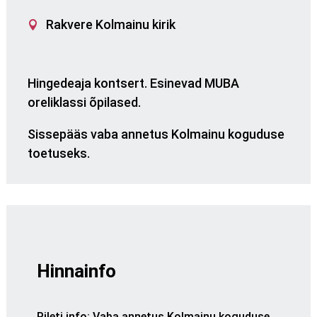
Rakvere Kolmainu kirik
Hingedeaja kontsert. Esinevad MUBA
oreliklassi õpilased.
Sissepääs vaba annetus Kolmainu koguduse
toetuseks.
Hinnainfo
Pileti info
:
Vaba annetus Kolmainu koguduse