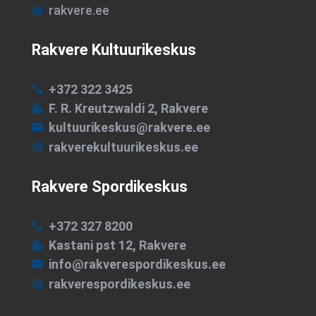
rakvere.ee

Rakvere Kultuurikeskus
+372 322 3425

F. R. Kreutzwaldi 2, Rakvere

kultuurikeskus@rakvere.ee

rakverekultuurikeskus.ee

Rakvere Spordikeskus
+372 327 8200

Kastani pst 12, Rakvere

info@rakverespordikeskus.ee

rakverespordikeskus.ee
