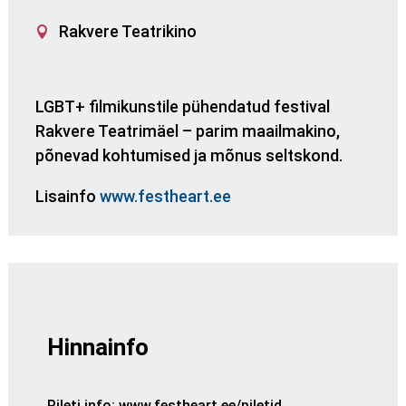
Rakvere Teatrikino
LGBT+ filmikunstile pühendatud festival
Rakvere Teatrimäel – parim maailmakino,
põnevad kohtumised ja mõnus seltskond.
Lisainfo
www.festheart.ee
Hinnainfo
Pileti info
:
www.festheart.ee/piletid