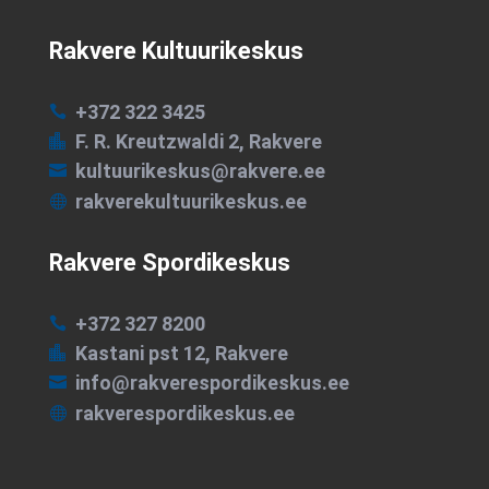
Rakvere Kultuurikeskus
+372 322 3425

F. R. Kreutzwaldi 2, Rakvere

kultuurikeskus@rakvere.ee

rakverekultuurikeskus.ee

Rakvere Spordikeskus
+372 327 8200

Kastani pst 12, Rakvere

info@rakverespordikeskus.ee

rakverespordikeskus.ee
