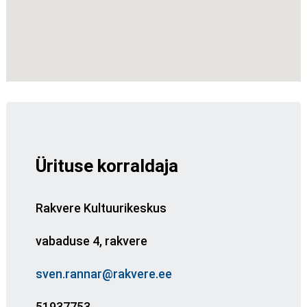
Ürituse korraldaja
Rakvere Kultuurikeskus
vabaduse 4, rakvere
sven.rannar@rakvere.ee
51937753