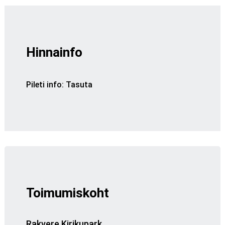
Hinnainfo
Pileti info
:
Tasuta
Toimumiskoht
Rakvere Kirikupark