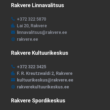
Rakvere Linnavalitsus
+372 322 5870

Lai 20, Rakvere

linnavalitsus@rakvere.ee

rakvere.ee

Rakvere Kultuurikeskus
+372 322 3425

F. R. Kreutzwaldi 2, Rakvere

kultuurikeskus@rakvere.ee

rakverekultuurikeskus.ee

Rakvere Spordikeskus