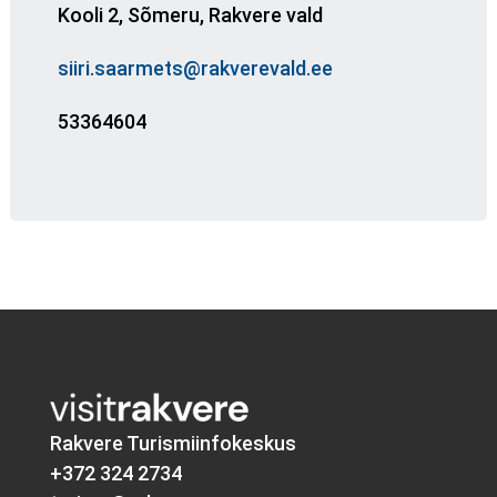
Kooli 2, Sõmeru, Rakvere vald
siiri.saarmets@rakverevald.ee
53364604
Rakvere Turismiinfokeskus
+372 324 2734