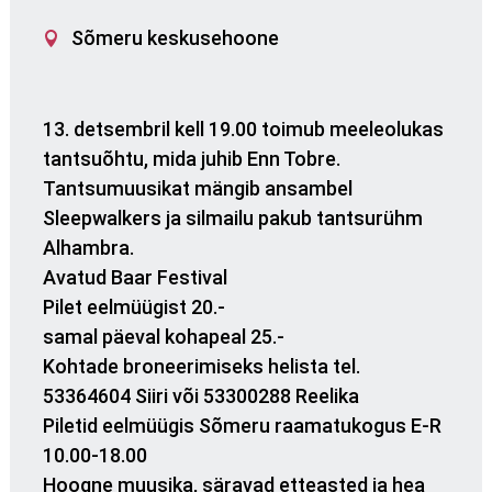
Sõmeru keskusehoone
13. detsembril kell 19.00 toimub meeleolukas
tantsuõhtu, mida juhib Enn Tobre.
Tantsumuusikat mängib ansambel
Sleepwalkers ja silmailu pakub tantsurühm
Alhambra.
Avatud Baar Festival
Pilet eelmüügist 20.-
samal päeval kohapeal 25.-
Kohtade broneerimiseks helista tel.
53364604 Siiri või 53300288 Reelika
Piletid eelmüügis Sõmeru raamatukogus E-R
10.00-18.00
Hoogne muusika, säravad etteasted ja hea