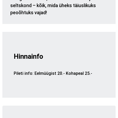
seltskond – kõik, mida üheks täiuslikuks
peoõhtuks vajad!
Hinnainfo
Pileti info
:
Eelmüügist 20.- Kohapeal 25.-