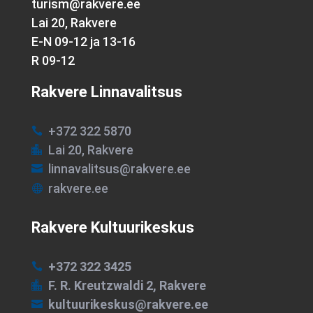
turism@rakvere.ee
Lai 20, Rakvere
E-N 09-12 ja 13-16
R 09-12
Rakvere Linnavalitsus
+372 322 5870

Lai 20, Rakvere

linnavalitsus@rakvere.ee

rakvere.ee

Rakvere Kultuurikeskus
+372 322 3425

F. R. Kreutzwaldi 2, Rakvere

kultuurikeskus@rakvere.ee
